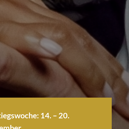
tiegswoche:
14. – 20.
tember